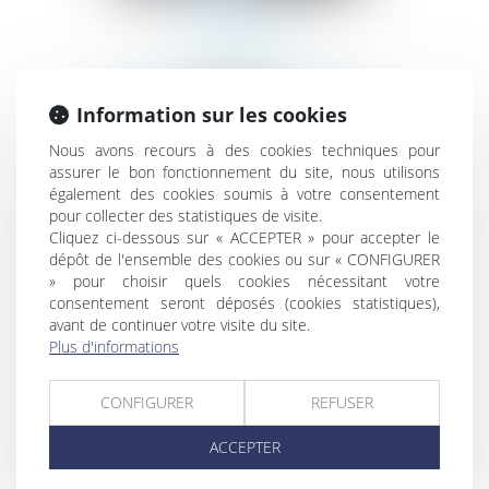
WILLIAM
PETERSON
Information sur les cookies
Nous avons recours à des cookies techniques pour
assurer le bon fonctionnement du site, nous utilisons
également des cookies soumis à votre consentement
pour collecter des statistiques de visite.
Cliquez ci-dessous sur « ACCEPTER » pour accepter le
dépôt de l'ensemble des cookies ou sur « CONFIGURER
» pour choisir quels cookies nécessitant votre
consentement seront déposés (cookies statistiques),
avant de continuer votre visite du site.
Plus d'informations
SYLVIE
CONFIGURER
REFUSER
RUEDA-SAMAT
ACCEPTER