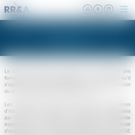
Ouvri
le
men
NOS FORMATIONS SUR
MESURE
Le cabinet RR&A est en mesure de vous proposer des
formations sur mesure adaptées à vos besoins, qu’il
s’agisse d’une formation générale sur un sujet particulier
ou d’une présentation de l’actualité juridique.
Les formations, assurées dans tous les domaines
d’intervention du cabinet, sont exclusivement dispensées
par les avocats associés, qui disposent d’une grande
expérience en la matière ayant chacun une activité
d’enseignement à l’université AIX-MARSEILLE, à l’EDASE