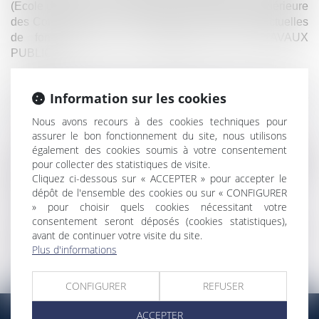
(Ecole des avocats du Sud Est), l’ESCT (Ecole Supérieure
des Conducteurs de Travaux) ou des activités ponctuelles
de formation pour le MONITEUR DES TRAVAUX
PUBLICS.
Les formations peuvent être dispensées dans les locaux
Information sur les cookies
du cabinet, équipés d’un système de vidéo-projection, par
visio-conférence ou dans vos locaux.
Nous avons recours à des cookies techniques pour
assurer le bon fonctionnement du site, nous utilisons
A ce titre, nous organisons notamment chaque année
également des cookies soumis à votre consentement
depuis environ 15 ans, une session de formation intitulée «
pour collecter des statistiques de visite.
Cliquez ci-dessous sur « ACCEPTER » pour accepter le
Thé ou Café » sur des thèmes intéressant plus
dépôt de l'ensemble des cookies ou sur « CONFIGURER
particulièrement les entreprises du BTP.
» pour choisir quels cookies nécessitant votre
consentement seront déposés (cookies statistiques),
Nous adressons enfin aux clients qui le souhaitent une
avant de continuer votre visite du site.
newsletter en droit du travail que nous éditons tous les
Plus d'informations
deux mois.
CONFIGURER
REFUSER
ACCEPTER