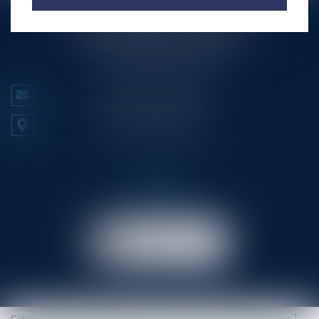
RINGLÉ ROY & ASSOCIÉS
23/25 Rue Edmond Rostand CS 80006
13286 MARSEILLE CEDEX 6
Tél :
+33 (0)4 91 53 70 56
NOUS CONTACTER
NOUS LOCALISER
Prendre RDV
en ligne