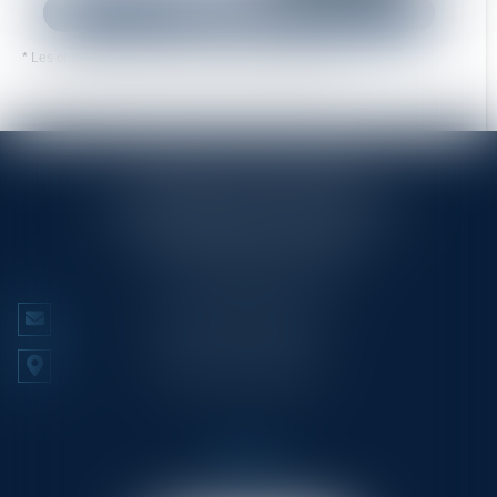
ENVOYER
* Les champs suivis d'un astérisque sont obligatoires.
RINGLÉ ROY & ASSOCIÉS
23/25 Rue Edmond Rostand CS 80006
13286 MARSEILLE CEDEX 6
Tél :
+33 (0)4 91 53 70 56
NOUS CONTACTER
NOUS LOCALISER