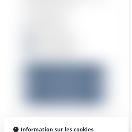
13286 Marseille Cedex 6
Tél : 04 91 53 70 56
Fax : 04 84 89 56 17
Métro : Estrangin
Tram : Rome/Dragon
Parking préfecture
Nous localiser
RDV en ligne
Nom
Information sur les cookies