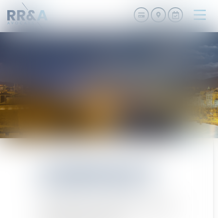
Ouvri
le
men
CONTACT
23/25 Rue Edmond Rostand CS 80006