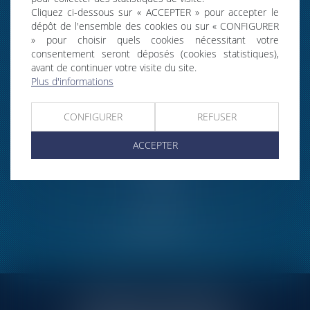
Cliquez ci-dessous sur « ACCEPTER » pour accepter le
dépôt de l'ensemble des cookies ou sur « CONFIGURER
» pour choisir quels cookies nécessitant votre
consentement seront déposés (cookies statistiques),
avant de continuer votre visite du site.
FORMATIONS SUR
MESURE
Plus d'informations
CONFIGURER
REFUSER
ACCEPTER
ABONNEMENTS
RINGLÉ ROY & ASSOCIÉS