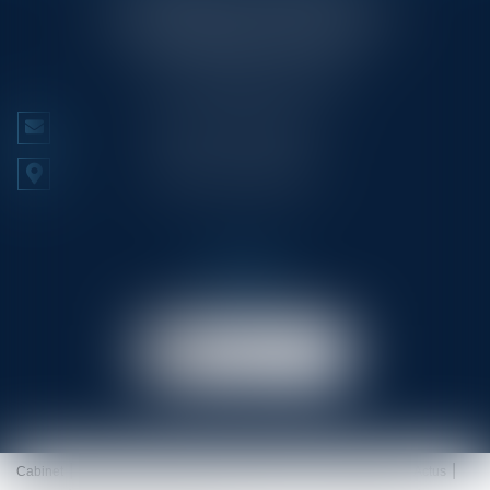
23/25 Rue Edmond Rostand CS 80006
13286 MARSEILLE CEDEX 6
Tél :
+33 (0)4 91 53 70 56
NOUS CONTACTER
NOUS LOCALISER
Prendre RDV
en ligne
Cabinet
Équipe
Expertises
Prestations
RDV en ligne
Actus