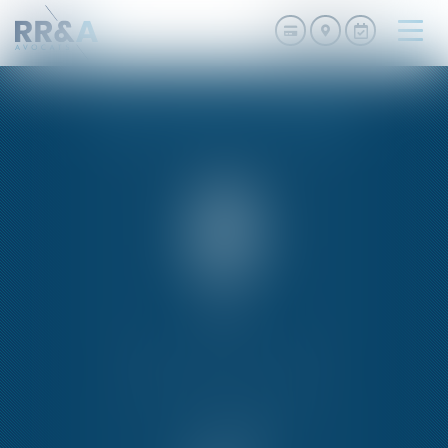
Ouvri
le
men
NOS PRESTATIONS
PACKS