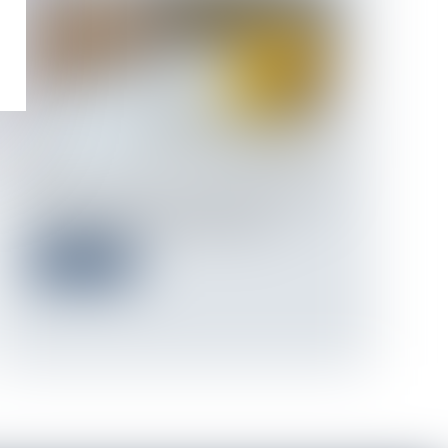
Lors de la vente d'un immeuble, le dossier
de diagnostic technique doit oblig...
Lire la suite