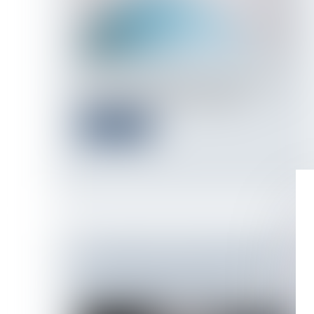
Si l’État de Palestine est déjà reconnu par
les trois quarts des États membre...
Lire la suite
LA SAISIE DES AVOIRS RUSSES
GELÉS EST-ELLE CONFORME AU
DROIT INTERNATIONAL ?