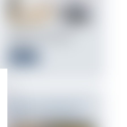
L'indice ILC, ou indice des loyers
commerciaux, est un indicateur
incontourna...
Lire la suite
DIAGNOSTIC D'ASSAINISSEMENT
Fr
ERRONÉ : UN PRÉJUDICE
En
CERTAIN POUR L'ACQUÉREUR