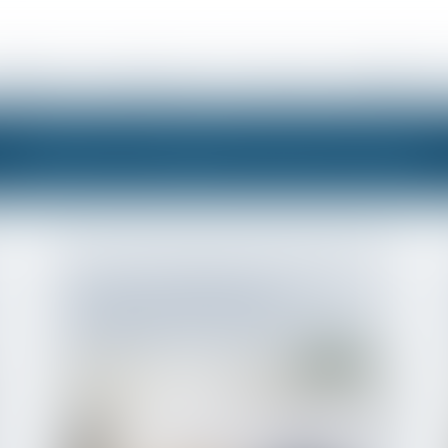
PERTISES
PRESTATIONS
RDV EN LIGNE
PAIEMENT EN
SÉLECTIONNÉ POUR VOUS
CLAUSE D’INDEXATION ILLICITE :
SEULE LA STIPULATION
PROHIBÉE PEUT ÊTRE ÉCARTÉE