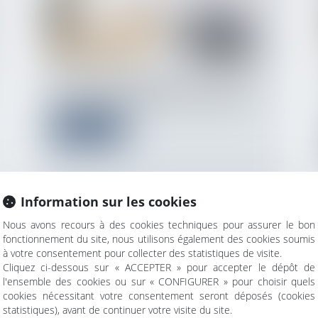
Les baux commerciaux peuvent contenir
une clause d’indexation (ou « clause d’...
Lire la suite
Information sur les cookies
Nous avons recours à des cookies techniques pour assurer le bon
fonctionnement du site, nous utilisons également des cookies soumis
à votre consentement pour collecter des statistiques de visite.
L’EXERCICE DU DROIT D’OPTION
Cliquez ci-dessous sur « ACCEPTER » pour accepter le dépôt de
N’EST SOUMIS À AUCUNE
l'ensemble des cookies ou sur « CONFIGURER » pour choisir quels
CONDITION DE FORME !
cookies nécessitant votre consentement seront déposés (cookies
statistiques), avant de continuer votre visite du site.