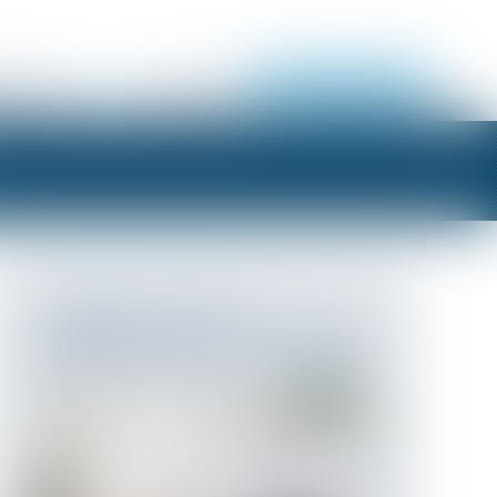
 LIGNE
ACTUS
CONTACT
ESPACE CLIENT
L'INDICE DES LOYERS
COMMERCIAUX (ILC) : UN REPÈRE
POUR L'ÉVOLUTION DES LOYERS