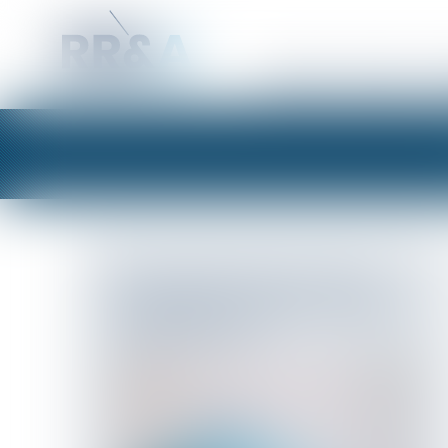
CABINET
ÉQUIPE
EX
RECONNAISSANCE DE L’ÉTAT
PALESTINIEN : QUE DIT LE DROIT
INTERNATIONAL ?