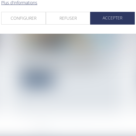
Plus d'informations
ACCEPTER
CONFIGURER
REFUSER
L’article L. 145-9 du Code de commerce
impose au bailleur, lorsqu’il délivre...
Lire la suite
<<
<
1
2
3
4
5
6
7
...
>
>>