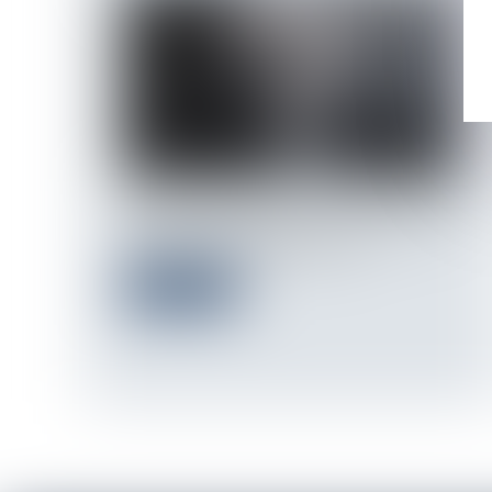
L’Europe reste divisée sur la possibilité de
saisir les 210 milliards d’euros...
Lire la suite