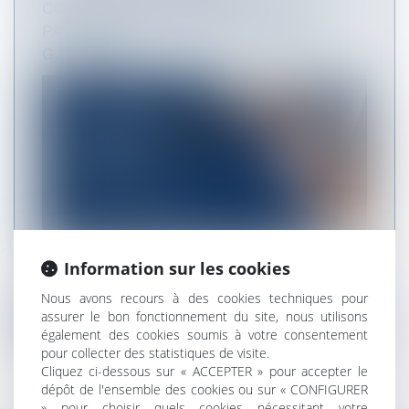
CONVENTION DE PROJET URBAIN
PARTENARIAL– RECOURS TARN-ET-
GARONNE
La convention de projet urbain partenarial ou
Information sur les cookies
PUP, défini à l’article L 332-1...
Nous avons recours à des cookies techniques pour
assurer le bon fonctionnement du site, nous utilisons
Lire la suite
également des cookies soumis à votre consentement
pour collecter des statistiques de visite.
Cliquez ci-dessous sur « ACCEPTER » pour accepter le
dépôt de l'ensemble des cookies ou sur « CONFIGURER
» pour choisir quels cookies nécessitant votre