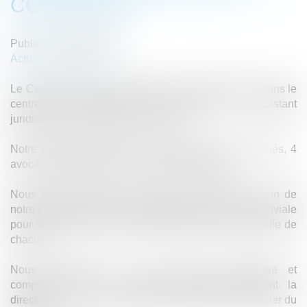
COMPTABLE
Publié le :
30/08/2024
Actualités du cabinet
Le Cabinet RR&A, cabinet d'avocat d’affaires situé dans le
ème
centre-ville de Marseille (6
) recherche un assistant
juridique et comptable, en CDI (35h).
Notre cabinet est actuellement composé de 4 associés, 4
avocats collaborateurs et 1 assistante juridique.
Nous nous attachons à favoriser la cohésion au sein de
notre équipe et à créer une dynamique de travail conviviale
pour stimuler l’évolution professionnelle et personnelle de
chacun.
Nous recherchons un nouvel assisant juridique et
comptable qui sera chargé d’assister étroitement la
direction dans le suivi administratif, juridique et financier du