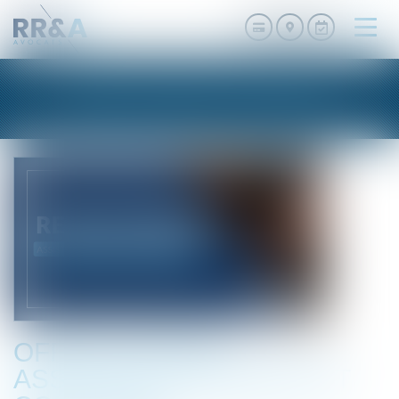
Ouvri
le
men
NOS PUBLICATIONS
OFFRE D’EMPOI :
ASSISTANT JURIDIQUE ET