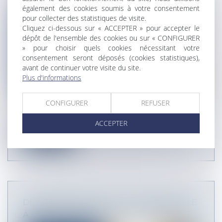
également des cookies soumis à votre consentement
pour collecter des statistiques de visite.
Cliquez ci-dessous sur « ACCEPTER » pour accepter le
dépôt de l'ensemble des cookies ou sur « CONFIGURER
» pour choisir quels cookies nécessitant votre
consentement seront déposés (cookies statistiques),
avant de continuer votre visite du site.
Plus d'informations
CONFIGURER
REFUSER
FOCUS SUR : LE DECOMPTE GENERAL ET
DEFINITIF TACITE Une fois la réception...
ACCEPTER
Lire la suite
DÉTERMINATION DE LA LOI APPLICABLE
À UNE SUCCESSION INTERNATIONALE