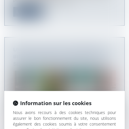
Lire la suite
UNE SOUS-LOCATION COMMERCIALE
IRRÉGULIÈRE NE CAUSE PAS, À ELLE
SEULE, UN PRÉJUDICE AU BAILLEUR
Information sur les cookies
Nous avons recours à des cookies techniques pour
assurer le bon fonctionnement du site, nous utilisons
également des cookies soumis à votre consentement