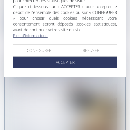
pour collecter des statistiques de visite.
Cliquez ci-dessous sur « ACCEPTER » pour accepter le
En cas de sous-location de locaux commerciaux
dépôt de l'ensemble des cookies ou sur « CONFIGURER
sans son autorisation, le baill...
» pour choisir quels cookies nécessitant votre
consentement seront déposés (cookies statistiques),
Lire la suite
avant de continuer votre visite du site.
Plus d'informations
CONFIGURER
REFUSER
ACCEPTER
ABANDON DE POSTE ET PRÉSOMPTION
DE DÉMISSION : PUBLICATION DU
DÉCRET