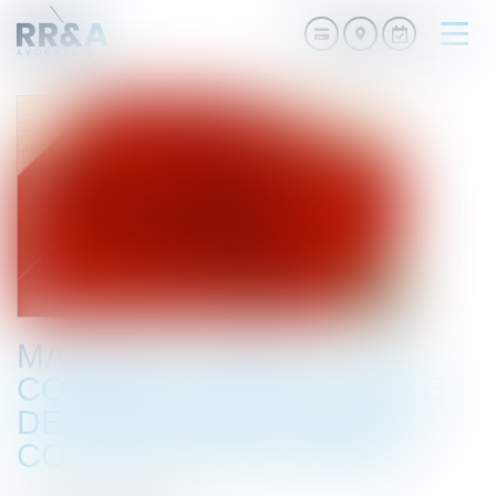
Ouvri
le
men
MARCHÉS PUBLICS : LE
CONSEIL D'ETAT APPORTE
DES PRÉCISIONS SUR LE
CONTENU DES OFFRES.