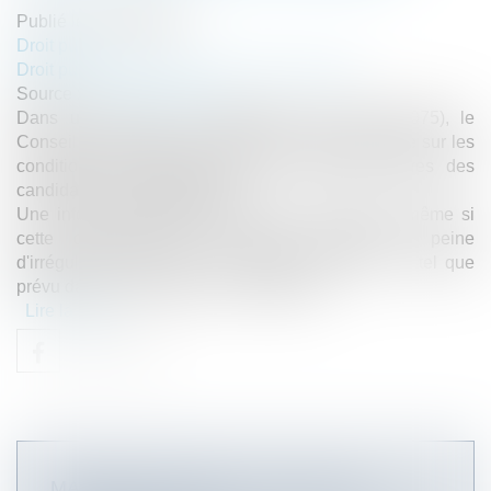
Publié le :
24/09/2019
Droit public
Droit public
/
Droit de la commande publique
Source :
www.lemoniteur.fr
Dans un arrêt du 20 septembre 2019 (N°421075), le
Conseil d'Etat est venu compléter sa jurisprudence sur les
conditions d'appréciation de la valeur des offres des
candidats à un marché public.
Une information qualifiée d'utile pour l'acheteur, même si
cette communication n'est pas prescrite à peine
d'irrégularité, peut se voir attribuer la note de 0 tel que
prévu dans le règlement de consultation.
Lire la suite
MARCHÉS PUBLICS : Y A-T-IL UN