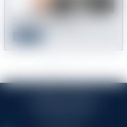
Plusieurs sous-sections avaient été laissées
libres dans la partie réglementa...
Lire la suite
<<
<
1
2
3
4
5
6
>
>>
RINGLÉ ROY & ASSOCIÉS
23/25 Rue Edmond Rostand CS 80006
13286 MARSEILLE CEDEX 6
Tél :
+33 (0)4 91 53 70 56