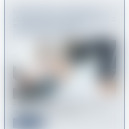
MARCHÉ PUBLIC : POURSUITE DE
L’EXÉCUTION DES CONTRATS APRÈS LE
RETRAIT D’UNE COMPÉTENCE
TRANSFÉRÉE À UN EPCI
En l’espèce, un EPCI, membre d’un syndicat
mixte, lui avait transféré ses com...
Lire la suite