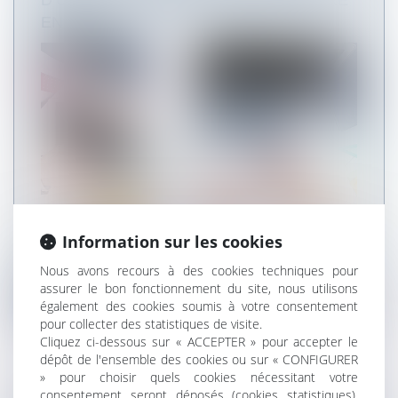
D’UN ÉTABLISSEMENT VERS UN AUTRE
EN DSN
Information sur les cookies
Après avoir fait l’objet d’une actualisation, le
21/09/2020, le site de la DS...
Nous avons recours à des cookies techniques pour
assurer le bon fonctionnement du site, nous utilisons
Lire la suite
également des cookies soumis à votre consentement
pour collecter des statistiques de visite.
Cliquez ci-dessous sur « ACCEPTER » pour accepter le
dépôt de l'ensemble des cookies ou sur « CONFIGURER
» pour choisir quels cookies nécessitant votre
consentement seront déposés (cookies statistiques),