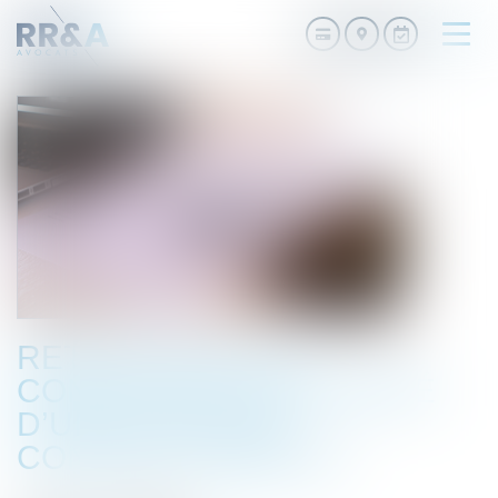
Ouvri
le
men
RETOUR SUR LES
CONDITIONS DE VALIDITÉ
D’UNE RUPTURE
CONVENTIONNELLE