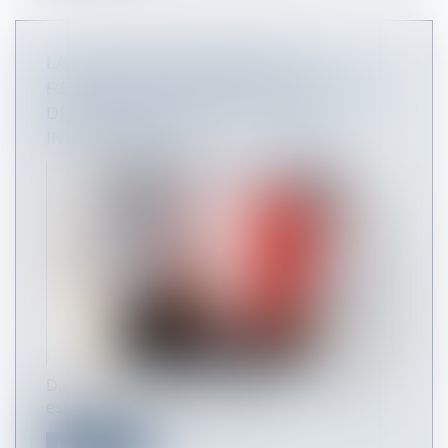
LA FAUTE INEXCUSABLE EST
RECONNUE LORSQUE LES MESURES
DE PRÉVENTION SONT JUGÉES
INSUFFISANTES
Dans un récent arrêt, la Cour d'appel de Paris
estime que la faute inexcusabl...