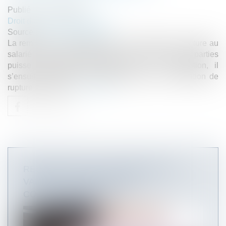
Publié le :
15/12/2020
Droit du travail - Employeurs
Source :
www.actu-juridique.fr
La remise d’un exemplaire de la convention de rupture au
salarié étant nécessaire pour que chacune des parties
puisse demander l’homologation de la convention, il
s’ensuit qu’à défaut d’une telle remise, la convention de
rupture est nulle...
Lire la suite
RETOUR SUR LES CONDITIONS DE
VALIDITÉ D’UNE RUPTURE
CONVENTIONNELLE