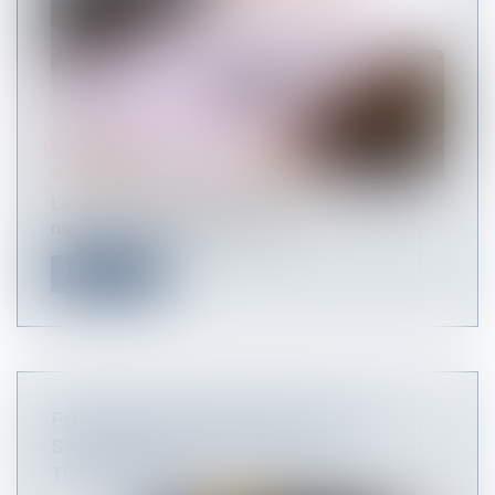
La remise d’un exemplaire de la convention de
rupture au salarié étant nécess...
Lire la suite
PROCHAINE SIGNATURE PAR LES
SYNDICATS D’UN ANI SUR LE
TÉLÉTRAVAIL