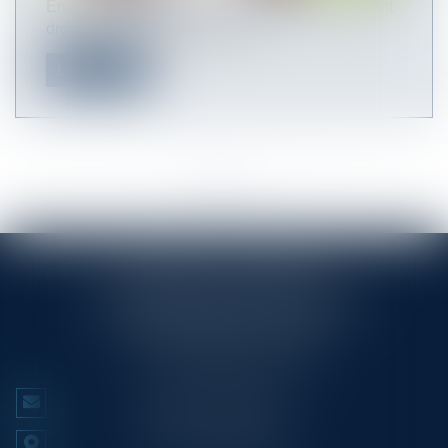
En principe, les heures supplémentaires donnant
droit à rémunération sont réa...
Lire la suite
<<
<
...
4
5
6
7
8
9
10
...
>
>>
RINGLÉ ROY & ASSOCIÉS
23/25 Rue Edmond Rostand CS 80006
13286 MARSEILLE CEDEX 6
Tél :
+33 (0)4 91 53 70 56
NOUS CONTACTER
NOUS LOCALISER