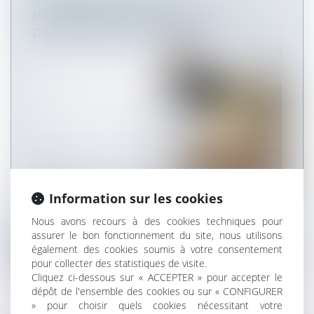
PRÉSOMPTION DE DÉMISSION EST
DÉFINITIVEMENT ADOPTÉE
Information sur les cookies
Définitivement adoptée le 17 novembre 2022, la
Nous avons recours à des cookies techniques pour
loi « marché du travail » inst...
assurer le bon fonctionnement du site, nous utilisons
également des cookies soumis à votre consentement
Lire la suite
pour collecter des statistiques de visite.
Cliquez ci-dessous sur « ACCEPTER » pour accepter le
dépôt de l'ensemble des cookies ou sur « CONFIGURER
» pour choisir quels cookies nécessitant votre