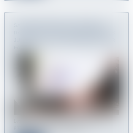
SALARIÉ PROTÉGÉ : DES PROPOS
RACISTES ET SEXISTES RÉCURRENTS
JUSTIFIENT SON LICENCIEMENT POUR
FAUTE
Les propos racistes et sexistes d'un salarié
protégé visant systématiquement...