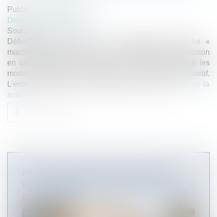
Publié le :
14/12/2022
Droit du travail - Employeurs
Source :
www.efl.fr
Définitivement adoptée le 17 novembre 2022, la loi «
marché du travail » institue une présomption de démission
en cas d'abandon de poste par le salarié et précise les
modalités de mise en œuvre de ce nouveau dispositif.
L'entrée en vigueur de cette mesure, qui a fait …
Lire la
suite
PSE : LA CONTESTATION DU MOTIF
ÉCONOMIQUE DE LA RUPTURE AMIABLE
EST LIMITÉE