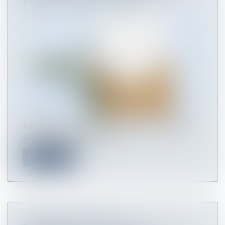
BULLETIN À L’EMPLOYEUR
Le salarié qui adhère au contrat de sécurisation
professionnelle doit être in...
Lire la suite
ABANDON DE POSTE : LA