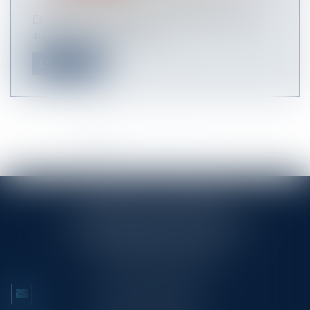
En cas de requalification de contrats de travail
irréguliers poursuivis par u...
Lire la suite
<<
<
1
2
3
4
5
6
7
...
>
>>
RINGLÉ ROY & ASSOCIÉS
23/25 Rue Edmond Rostand CS 80006
13286 MARSEILLE CEDEX 6
Tél :
+33 (0)4 91 53 70 56
NOUS CONTACTER