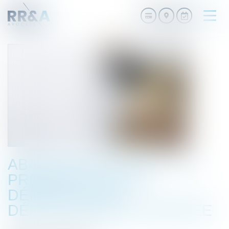
Ouvri
le
men
ABANDON DE POSTE : LA
PRÉSOMPTION DE
DÉMISSION EST
DÉFINITIVEMENT ADOPTÉE