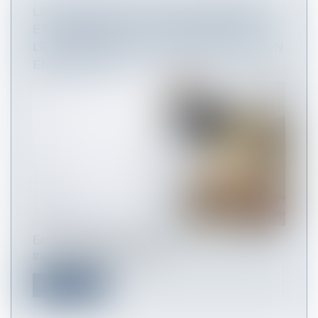
LICENCIEMENT POUR CAUSE RÉELLE
ET SÉRIEUSE DU SALARIÉ REFUSANT
LE RECLASSEMENT PROPOSÉ PAR SON
EMPLOYEUR
En application de l’article L. 1226-2 du Code du
travail, l’employeur a l’obl...
Lire la suite