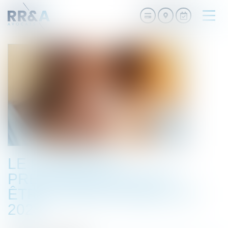
Ouvri
le
men
LE PASSEPORT
PRÉVENTION DEVRAIT
ÊTRE OPÉRATIONNEL EN
2025