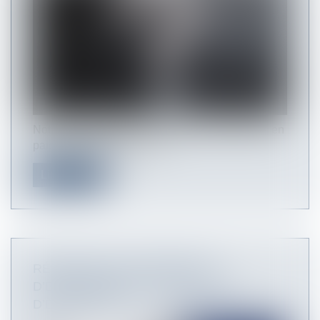
Notre fiche pratique vous propose le traitement en
paie d’un salarié en arrêt...
Lire la suite
RÉPARATION DU PRÉJUDICE
D’EXPOSITION ET ATTESTATION
D’EXPOSITION