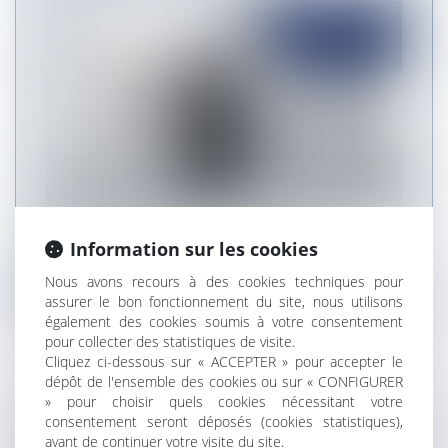
La Cour de cassation est venue apporter le 4
Information sur les cookies
septembre dernier de nouvelles p...
Nous avons recours à des cookies techniques pour
Lire la suite
assurer le bon fonctionnement du site, nous utilisons
également des cookies soumis à votre consentement
pour collecter des statistiques de visite.
Cliquez ci-dessous sur « ACCEPTER » pour accepter le
dépôt de l'ensemble des cookies ou sur « CONFIGURER
» pour choisir quels cookies nécessitant votre
QUELS SONT LES AFFICHAGES
consentement seront déposés (cookies statistiques),
avant de continuer votre visite du site.
OBLIGATOIRES EN MATIÈRE D’HYGIÈNE