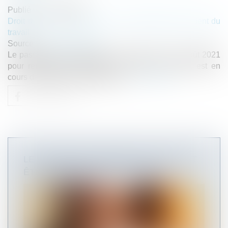
Publié le :
03/12/2024
Droit du travail - Employeurs
/
Responsabilité accident du
travail
Source :
www.legisocial.fr
Le passeport de prévention, créé par la loi du 2 août 2021
pour renforcer la prévention en santé au travail, est en
cours de déploiement progressif...
Lire la suite
LE PASSEPORT PRÉVENTION DEVRAIT
ÊTRE OPÉRATIONNEL EN 2025