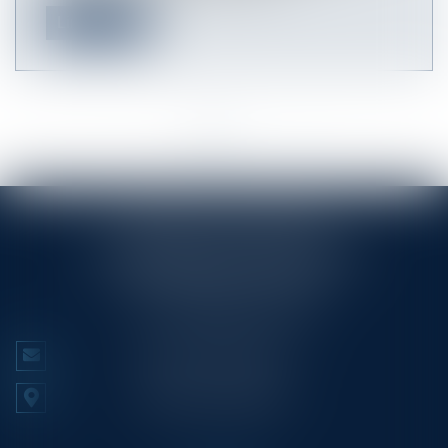
Lire la suite
<<
<
1
2
>
>>
RINGLÉ ROY & ASSOCIÉS
23/25 Rue Edmond Rostand CS 80006
13286 MARSEILLE CEDEX 6
Tél :
+33 (0)4 91 53 70 56
NOUS CONTACTER
NOUS LOCALISER