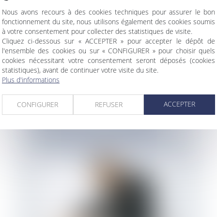
Un salarié, victime d’un accident du travail
Nous avons recours à des cookies techniques pour assurer le bon
et sollicitant la reconnaissance...
fonctionnement du site, nous utilisons également des cookies soumis
à votre consentement pour collecter des statistiques de visite.
Lire la suite
Cliquez ci-dessous sur « ACCEPTER » pour accepter le dépôt de
l'ensemble des cookies ou sur « CONFIGURER » pour choisir quels
cookies nécessitant votre consentement seront déposés (cookies
statistiques), avant de continuer votre visite du site.
Plus d'informations
ACCEPTER
CONFIGURER
REFUSER
OBLIGATION DE SÉCURITÉ DE
L’EMPLOYEUR EN MATIÈRE DE
RPS : DEUX ILLUSTRATIONS
JURISPRUDENTIELLES RÉCENTES