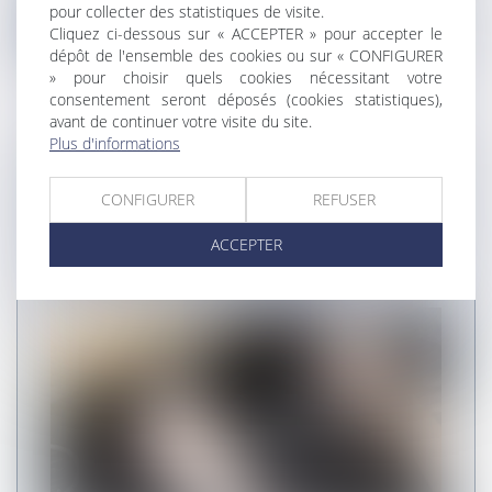
pour collecter des statistiques de visite.
Lire la suite
Cliquez ci-dessous sur « ACCEPTER » pour accepter le
dépôt de l'ensemble des cookies ou sur « CONFIGURER
» pour choisir quels cookies nécessitant votre
consentement seront déposés (cookies statistiques),
avant de continuer votre visite du site.
Plus d'informations
DÉPLACEMENTS PROFESSIONNELS DU
CONFIGURER
REFUSER
SALARIÉ ITINÉRANT : LE TEMPS DE
TRAJET ENTRE LE DOMICILE ET LES
ACCEPTER
SITES DES CLIENTS NE CONSTITUE PAS
DU TEMPS DE TRAVAIL EFFECTIF