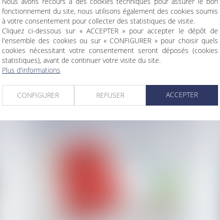
Nous avons recours à des cookies techniques pour assurer le bon
fonctionnement du site, nous utilisons également des cookies soumis
Lire la suite
à votre consentement pour collecter des statistiques de visite.
Cliquez ci-dessous sur « ACCEPTER » pour accepter le dépôt de
l'ensemble des cookies ou sur « CONFIGURER » pour choisir quels
cookies nécessitant votre consentement seront déposés (cookies
statistiques), avant de continuer votre visite du site.
Plus d'informations
LICENCIEMENT ÉCONOMIQUE :
ACCEPTER
CONFIGURER
REFUSER
PRÉCISIONS SUR LA CESSATION
D’ACTIVITÉ COMPLÈTE ET
DÉFINITIVE