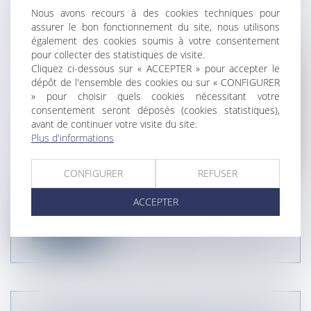
Nous avons recours à des cookies techniques pour
FIN DE CONTRAT
assurer le bon fonctionnement du site, nous utilisons
également des cookies soumis à votre consentement
pour collecter des statistiques de visite.
Cliquez ci-dessous sur « ACCEPTER » pour accepter le
dépôt de l'ensemble des cookies ou sur « CONFIGURER
» pour choisir quels cookies nécessitant votre
consentement seront déposés (cookies statistiques),
avant de continuer votre visite du site.
Plus d'informations
CONFIGURER
REFUSER
Engagée en qualité de chauffeur livreur, une
ACCEPTER
salariée avait, moins d’un mois...
Lire la suite