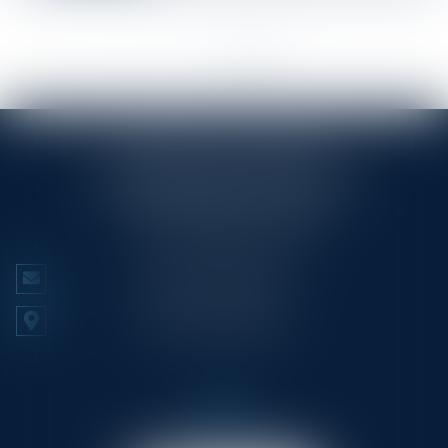
<<
<
1
2
3
>
>>
RINGLÉ ROY & ASSOCIÉS
23/25 Rue Edmond Rostand CS 80006
13286 MARSEILLE CEDEX 6
Tél :
+33 (0)4 91 53 70 56
NOUS CONTACTER
NOUS LOCALISER