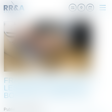
Ouvri
le
men
FRAIS PROFESSIONNELS :
LES MISES À JOUR DU
BOSS DU 16 MARS 2023
Publié le :
06/04/2023