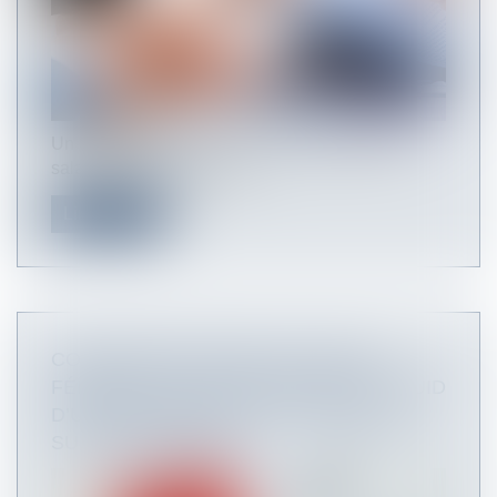
Un consultant externe est-il apte à licencier un
salarié ? Question à laqu...
Lire la suite
COÏNCIDENCE ENTRE LES JOURS
FÉRIÉS ET LES JOURS DE REPOS : QUID
D’UNE MAJORATION OU D’UN REPOS
SUPPLÉMENTAIRE