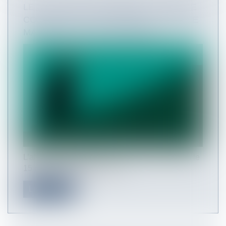
LE CUMUL DES DIFFÉRENTS TYPES DE
CONGÉS NE PEUT EXCÉDER LA DURÉE
MAXIMALE DU CONGÉ ANNUEL
L’affaire présentée devant la Cour de cassation le
15 mars 2023 concerne un a...
Lire la suite