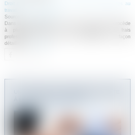
Droit du travail - Employeurs
/
Relation individuelles au
travail
Source :
www.legisocial.fr
Dans une publication du 16 mars 2023, le BOSS procède
à plusieurs mises à jour concernant les frais
professionnels, que nous vous présentons de façon
détaillée...
Lire la suite
UN CONSULTANT EXTERNE EST-IL APTE
À LICENCIER UN SALARIÉ ?