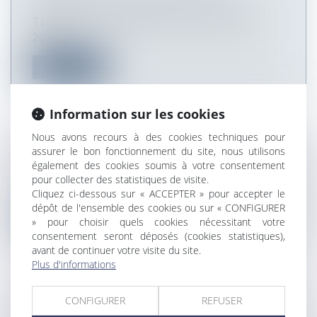
Télécharger le bulletin JSA Infos - juillet-aout
2015
Lire la suite
Information sur les cookies
Nous avons recours à des cookies techniques pour
assurer le bon fonctionnement du site, nous utilisons
JSA INFOS - JUIN 2015
également des cookies soumis à votre consentement
pour collecter des statistiques de visite.
Télécharger le bulletin JSA Infos - juin 2015
Cliquez ci-dessous sur « ACCEPTER » pour accepter le
dépôt de l'ensemble des cookies ou sur « CONFIGURER
Lire la suite
» pour choisir quels cookies nécessitant votre
consentement seront déposés (cookies statistiques),
avant de continuer votre visite du site.
Plus d'informations
CONFIGURER
REFUSER
JSA INFOS - AVRIL 2015