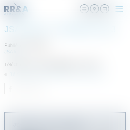
Ouvri
le
men
JSA INFOS - FÉVRIER 2013
Publié le :
29/08/2016
JSA Infos
Télécharger le bulletin
JSA Infos
- février 2013
Télécharger le bulletin JSA Infos - février 2013
JSA INFOS - MAI - JUIN 2013