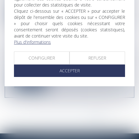
Télécharger le bulletin JSA Infos - mars 2013
pour collecter des statistiques de visite.
Cliquez ci-dessous sur « ACCEPTER » pour accepter le
Lire la suite
dépôt de l'ensemble des cookies ou sur « CONFIGURER
» pour choisir quels cookies nécessitant votre
consentement seront déposés (cookies statistiques),
avant de continuer votre visite du site.
Plus d'informations
JSA INFOS - FÉVRIER 2013
CONFIGURER
REFUSER
Télécharger le bulletin JSA Infos - février 2013
ACCEPTER
Lire la suite
<<
<
...
5
6
7
8
9
10
11
>
>>