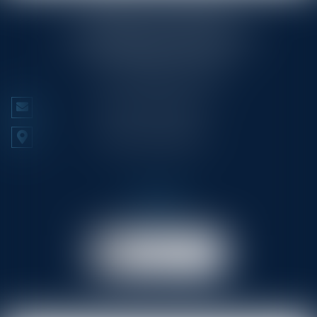
RINGLÉ ROY & ASSOCIÉS
23/25 Rue Edmond Rostand CS 80006
13286 MARSEILLE CEDEX 6
Tél :
+33 (0)4 91 53 70 56
NOUS CONTACTER
NOUS LOCALISER
Prendre RDV
en ligne