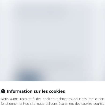
JSA INFOS - MARS 2016
Télécharger le bulletin JSA Infos - mars
2016
Lire la suite
Information sur les cookies
Nous avons recours à des cookies techniques pour assurer le bon
fonctionnement du site, nous utilisons également des cookies soumis