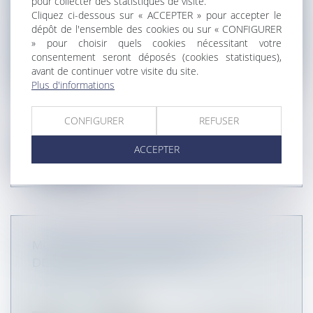
pour collecter des statistiques de visite.
Cliquez ci-dessous sur « ACCEPTER » pour accepter le
dépôt de l'ensemble des cookies ou sur « CONFIGURER
» pour choisir quels cookies nécessitant votre
consentement seront déposés (cookies statistiques),
avant de continuer votre visite du site.
Plus d'informations
Le plan local d’urbanisme (PLU) est un document
CONFIGURER
REFUSER
d’urbanisme qui, à l’échelle...
ACCEPTER
Lire la suite
MODIFICATION DU CONTENU DES
DEMANDES D’URBANISME