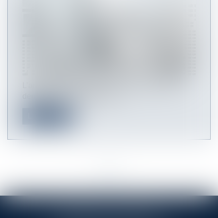
L’arrêté du 17 avril 2023 relatif aux dossiers de
demande d’autorisation d’ur...
Lire la suite
<<
<
1
>
>>
RINGLÉ ROY & ASSOCIÉS