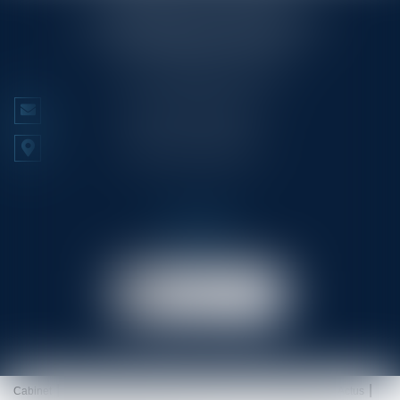
23/25 Rue Edmond Rostand CS 80006
13286 MARSEILLE CEDEX 6
Tél :
+33 (0)4 91 53 70 56
NOUS CONTACTER
NOUS LOCALISER
Prendre RDV
en ligne
Cabinet
Équipe
Expertises
Prestations
RDV en ligne
Actus