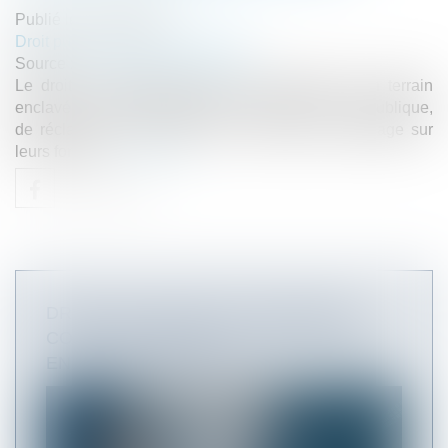
Publié le :
08/11/2024
Droit public
/
Droit de l'urbanisme
Source :
www.lemag-juridique.com
Le droit de passage permet au propriétaire d’un terrain
enclavé, c'est-à-dire dépourvu d’accès à la voie publique,
de réclamer à ses voisins une servitude de passage sur
leurs fonds...
Lire la suite
DROIT DE PASSAGE ET SERVITUDE :
CONCILIER ACCÈS ET CONTRAINTES
ENVIRONNEMENTALES