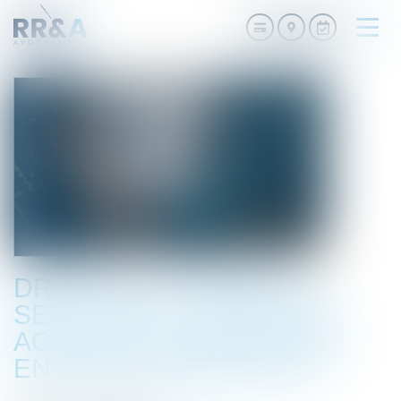
Ouvri
le
men
DROIT DE PASSAGE ET
SERVITUDE : CONCILIER
ACCÈS ET CONTRAINTES
ENVIRONNEMENTALES