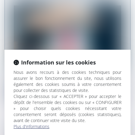
Information sur les cookies
Nous avons recours à des cookies techniques pour
Si le contrôle, par les URSSAF, de l’application de
assurer le bon fonctionnement du site, nous utilisons
la législation sociale es...
également des cookies soumis à votre consentement
pour collecter des statistiques de visite.
Lire la suite
Cliquez ci-dessous sur « ACCEPTER » pour accepter le
dépôt de l'ensemble des cookies ou sur « CONFIGURER
» pour choisir quels cookies nécessitant votre
consentement seront déposés (cookies statistiques),
avant de continuer votre visite du site.
Plus d'informations
RETRAITE : DE NOUVELLES