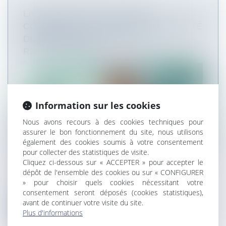
LA FAUTE GRAVE DE L’AGENT
COMMERCIAL LE PRIVE DE L'INDEMNITÉ
DE RUPTURE ET ENGAGE SA
RESPONSABILITÉ
Information sur les cookies
Nous avons recours à des cookies techniques pour
assurer le bon fonctionnement du site, nous utilisons
également des cookies soumis à votre consentement
pour collecter des statistiques de visite.
Cliquez ci-dessous sur « ACCEPTER » pour accepter le
dépôt de l'ensemble des cookies ou sur « CONFIGURER
En cas de cessation d’un contrat d’agence
» pour choisir quels cookies nécessitant votre
commerciale, la perte par l'agent d...
consentement seront déposés (cookies statistiques),
avant de continuer votre visite du site.
Lire la suite
Plus d'informations