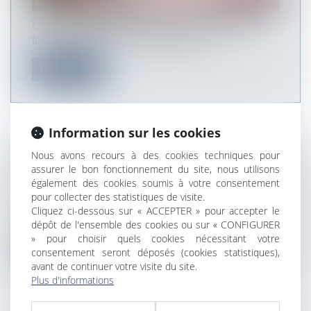
Le 1er octobre 2018 constitue une échéance
fondamentale dans la dématérialisa...
Lire la suite
Information sur les cookies
Nous avons recours à des cookies techniques pour
DÉMATÉRIALISATION DE LA COMMANDE
assurer le bon fonctionnement du site, nous utilisons
PUBLIQUE : VERS LE TOUT NUMÉRIQUE
également des cookies soumis à votre consentement
pour collecter des statistiques de visite.
La commande publique va changer : l’Etat veut la
Cliquez ci-dessous sur « ACCEPTER » pour accepter le
dématérialiser pour passer,...
dépôt de l'ensemble des cookies ou sur « CONFIGURER
» pour choisir quels cookies nécessitant votre
consentement seront déposés (cookies statistiques),
Lire la suite
avant de continuer votre visite du site.
Plus d'informations