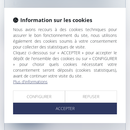
LA TAXE FONCIÈRE AU LOCATAIRE
Si la loi n° 2014-626 du 18 juin 2014 a précisé
Information sur les cookies
que « tout contrat de locatio...
Nous avons recours à des cookies techniques pour
Lire la suite
assurer le bon fonctionnement du site, nous utilisons
également des cookies soumis à votre consentement
pour collecter des statistiques de visite.
Cliquez ci-dessous sur « ACCEPTER » pour accepter le
dépôt de l'ensemble des cookies ou sur « CONFIGURER
» pour choisir quels cookies nécessitant votre
consentement seront déposés (cookies statistiques),
UN BAIL COMMERCIAL NAÎT DU
avant de continuer votre visite du site.
MAINTIEN DANS LES LIEUX APRÈS LE
Plus d'informations
TERME D’UN BAIL DÉROGATOIRE - EFL
CONFIGURER
REFUSER
Le bail issu du maintien du locataire dans les
lieux à l’issue du bail déroga...
ACCEPTER
Lire la suite