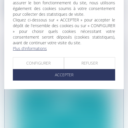
assurer le bon fonctionnement du site, nous utilisons
Lire la suite
également des cookies soumis à votre consentement
pour collecter des statistiques de visite.
Cliquez ci-dessous sur « ACCEPTER » pour accepter le
dépôt de l'ensemble des cookies ou sur « CONFIGURER
» pour choisir quels cookies nécessitant votre
consentement seront déposés (cookies statistiques),
avant de continuer votre visite du site.
JSA INFOS - AVRIL / MAI 2018 - BUDGET
Plus d'informations
DU COMITÉ D'ENTREPRISE : LE COMPTE
641 PASSE À LA TRAPPE
CONFIGURER
REFUSER
ACCEPTER