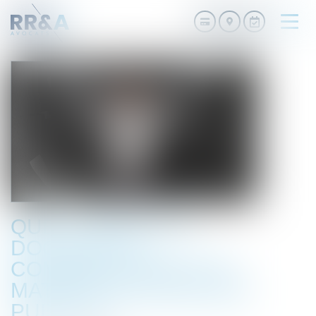
Ouvri
le
men
QUELS SONT LES
DOCUMENTS
COMMUNICABLES EN
MATIÈRE DE MARCHÉS
PUBLICS ?