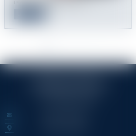
publié le 7 septembre 2020 une ci...
Lire la suite
<<
<
1
2
3
4
5
6
>
>>
RINGLÉ ROY & ASSOCIÉS
23/25 Rue Edmond Rostand CS 80006
13286 MARSEILLE CEDEX 6
Tél :
+33 (0)4 91 53 70 56
NOUS CONTACTER
NOUS LOCALISER