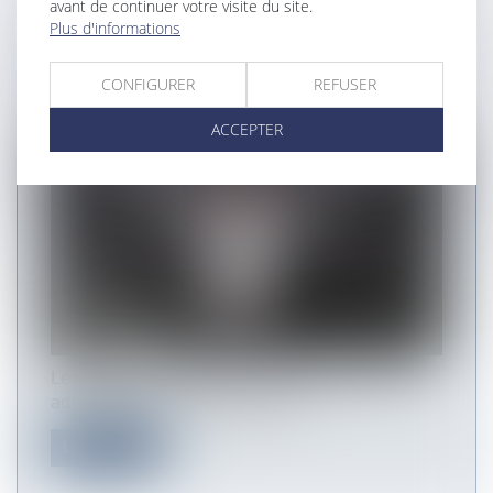
avant de continuer votre visite du site.
Plus d'informations
QUELS SONT LES DOCUMENTS
COMMUNICABLES EN MATIÈRE DE
CONFIGURER
REFUSER
MARCHÉS PUBLICS ?
ACCEPTER
Les marchés publics produisent des documents
administratifs communicables au...
Lire la suite