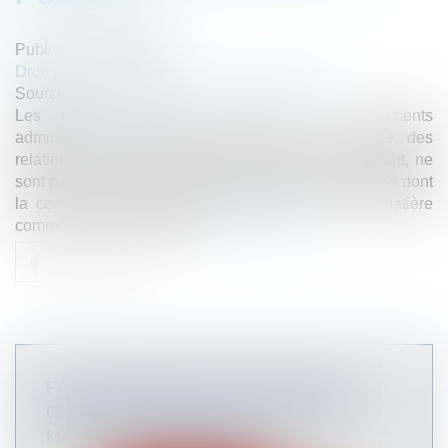
Publié le :
09/12/2020
Droit public
/
Droit de la commande publique
Source :
www.weka.fr
Les marchés publics produisent des documents
administratifs communicables au sens du Code des
relations entre le public et l’administration. Cependant, ne
sont pas communicables les documents administratifs dont
la communication porterait atteinte au secret en matière
commerciale et industrielle...
Lire la suite
PAS DE REPRISE DES RELATIONS
CONTRACTUELLES SI LA DURÉE DU
MARCHÉ EST DÉPASSÉE