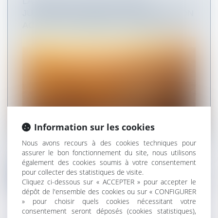
LA DIRECTION DES AFFAIRES
JURIDIQUES DE BERCY PRÉSENTE SON
ACTIVITÉ COMMANDE PUBLIQUE 2020
Information sur les cookies
Nous avons recours à des cookies techniques pour
La Direction des Affaires juridiques du ministère
assurer le bon fonctionnement du site, nous utilisons
de l’Économie consacre une...
également des cookies soumis à votre consentement
pour collecter des statistiques de visite.
Lire la suite
Cliquez ci-dessous sur « ACCEPTER » pour accepter le
dépôt de l'ensemble des cookies ou sur « CONFIGURER
» pour choisir quels cookies nécessitant votre
consentement seront déposés (cookies statistiques),