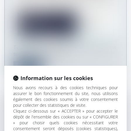
Télécharger le bulletin JSA Infos, avocats en droit
social - Octobre / Novemb...
Lire la suite
Information sur les cookies
Nous avons recours à des cookies techniques pour
assurer le bon fonctionnement du site, nous utilisons
également des cookies soumis à votre consentement
MARC RINGLE INTERVIENT LE 25
pour collecter des statistiques de visite.
Cliquez ci-dessous sur « ACCEPTER » pour accepter le
NOVEMBRE 2016 DANS LE CADRE DES
dépôt de l'ensemble des cookies ou sur « CONFIGURER
14ÈMES RENCONTRES DE DROIT ET
» pour choisir quels cookies nécessitant votre
PROCÉDURE ADMINISTRATIVE DONT LE
consentement seront déposés (cookies statistiques),