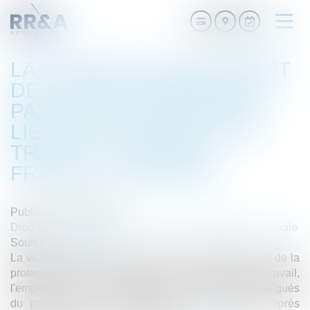
Ouvri
le
men
LA VICTIME D’UN ACCIDENT
DE TRAJET NE BÉNÉFICIE
PAS DE LA PROTECTION
LIÉE AUX ACCIDENTS DU
TRAVAIL - ÉDITIONS
FRANCIS LEFEBVRE
Publié le :
24/11/2016
Droit du travail - Employeurs
/
Droit de la protection sociale
Source :
www.efl.fr
La victime d’un accident de trajet ne bénéficiant pas de la
protection spéciale accordée en cas d’accident du travail,
l'employeur n’a pas l’obligation de consulter les délégués
du personnel sur le reclassement de l'intéressé après