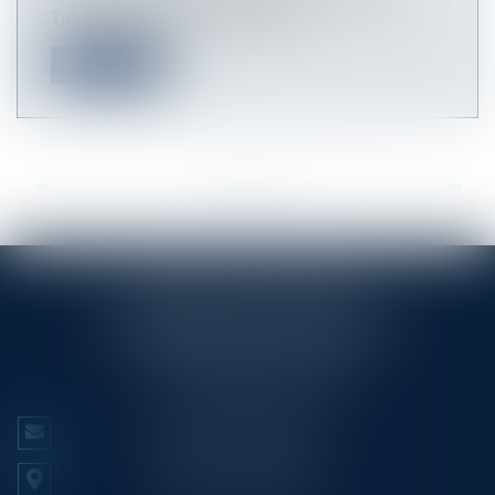
Tribunal Arbitral de Bacelona (T...
Lire la suite
<<
<
...
74
75
76
77
78
79
80
...
>
>>
RINGLÉ ROY & ASSOCIÉS
23/25 Rue Edmond Rostand CS 80006
13286 MARSEILLE CEDEX 6
Tél :
+33 (0)4 91 53 70 56
NOUS CONTACTER
NOUS LOCALISER