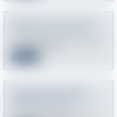
MARC RINGLE GIVES A CLASS ON THE
PRACTICE OF SUB-CONTRACTING
Marc Ringle gives a class on the Practice of Sub-
Contracting at the Institute...
Lire la suite
WILLIAM PETERSON BECOMES
ARBITRATOR WITH THE TRIBUNAL
ARBITRAL DE BACELONA
William Peterson becomes arbitrator with the