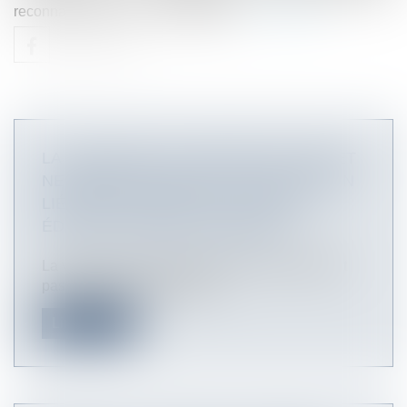
reconnaissance de son inaptitude...
Lire la suite
LA VICTIME D’UN ACCIDENT DE TRAJET
NE BÉNÉFICIE PAS DE LA PROTECTION
LIÉE AUX ACCIDENTS DU TRAVAIL -
ÉDITIONS FRANCIS LEFEBVRE
La victime d’un accident de trajet ne bénéficiant
pas de la protection spécia...
Lire la suite