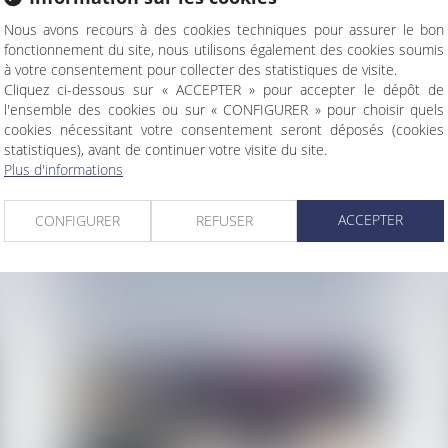
Analyse rapide des dispositions contenues
Nous avons recours à des cookies techniques pour assurer le bon
dans l’ordonnance n° Ordonnance n°...
fonctionnement du site, nous utilisons également des cookies soumis
à votre consentement pour collecter des statistiques de visite.
Lire la suite
Cliquez ci-dessous sur « ACCEPTER » pour accepter le dépôt de
l'ensemble des cookies ou sur « CONFIGURER » pour choisir quels
cookies nécessitant votre consentement seront déposés (cookies
statistiques), avant de continuer votre visite du site.
Plus d'informations
ACCEPTER
CONFIGURER
REFUSER
SUITE SUR LES ORDONNANCES -
LE CABINET A ÉTABLI UN TABLEAU
RÉCAPITULATIF DE L'OBJET DE
CHACUNE DES 25 ORDONNANCES
DU 25 MARS 2020.