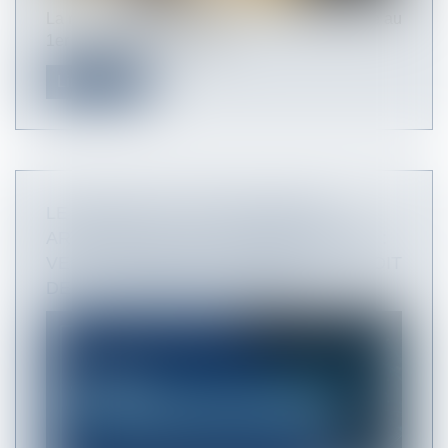
La revalorisation du plafond de sécurité sociale au
1er janvier 2024, modifie...
Lire la suite
LE RECOURS À L’INTELLIGENCE
ARTIFICIELLE PAR L’ADMINISTRATION :
VERS UNE ARTIFICIALISATION DU DROIT
DE LA COMMANDE PUBLIQUE ?