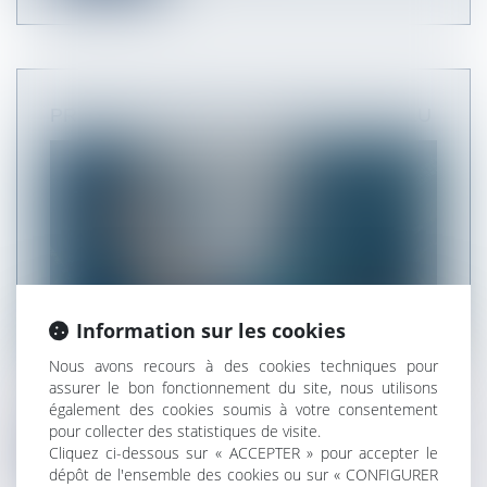
PRÉCISIONS SUR LA VIOLATION DU PLU
Information sur les cookies
Nous avons recours à des cookies techniques pour
Le plan local d’urbanisme (PLU) est un document
assurer le bon fonctionnement du site, nous utilisons
également des cookies soumis à votre consentement
d’urbanisme qui, à l’échelle...
pour collecter des statistiques de visite.
Cliquez ci-dessous sur « ACCEPTER » pour accepter le
Lire la suite
dépôt de l'ensemble des cookies ou sur « CONFIGURER