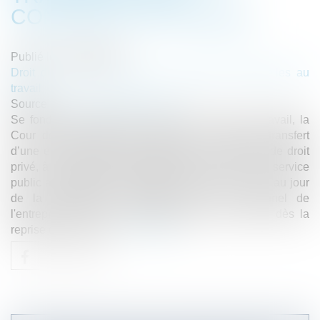
CONTRATS DE TRAVAIL
Publié le :
27/03/2024
Droit du travail - Employeurs
/
Relation individuelles au
travail
Source :
www.lemag-juridique.com
Se fondant sur l’article L. 1224-3 du Code du travail, la
Cour de cassation considère qu’à la suite du transfert
d’une entité économique, employant des salariés de droit
privé, à une personne publique dans le cadre d'un service
public administratif, les contrats de travail en cours au jour
de la modification subsistent entre le personnel de
l'entreprise et le nouvel employeur qui est tenu, dès la
reprise de l'activité,...
Lire la suite