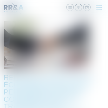
Ouvri
le
men
REPRISE D’UNE ACTIVITÉ
ÉCONOMIQUE PAR UNE
PERSONNE PUBLIQUE :
CONSÉQUENCES DU
TRANSFERT DES