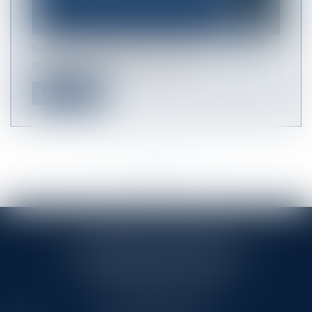
La numérisation de la société qu’a engendré le
progrès technologique a condui...
Lire la suite
<<
<
...
5
6
7
8
9
10
11
...
>
>>
RINGLÉ ROY & ASSOCIÉS
23/25 Rue Edmond Rostand CS 80006
13286 MARSEILLE CEDEX 6
Tél :
+33 (0)4 91 53 70 56