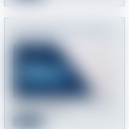
LES CONGÉS PAYÉS DE LA DISCORDE :
SUITE…ET FIN ?
Après la Cour de cassation, le 13 septembre 2023
et le Conseil constitutionne...
Lire la suite