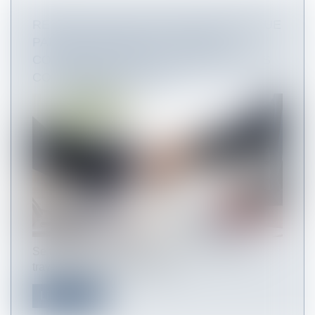
REPRISE D’UNE ACTIVITÉ ÉCONOMIQUE
PAR UNE PERSONNE PUBLIQUE :
CONSÉQUENCES DU TRANSFERT DES
CONTRATS DE TRAVAIL
Se fondant sur l’article L. 1224-3 du Code du
travail, la Cour de cassation c...
Lire la suite