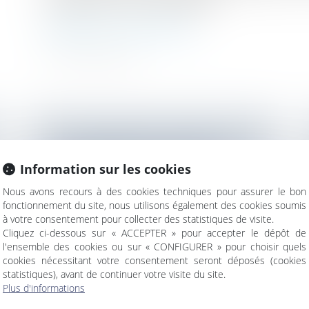
Camille Cros, avocat associé
COLLOQUE RDPA À MARSEILLE LE
29 NOVEMBRE PROCHAIN : LA
Information sur les cookies
COMMANDE PUBLIQUE À QUEL
Nous avons recours à des cookies techniques pour assurer le bon
PRIX ?
fonctionnement du site, nous utilisons également des cookies soumis
à votre consentement pour collecter des statistiques de visite.
Cliquez ci-dessous sur « ACCEPTER » pour accepter le dépôt de
l'ensemble des cookies ou sur « CONFIGURER » pour choisir quels
cookies nécessitant votre consentement seront déposés (cookies
statistiques), avant de continuer votre visite du site.
Plus d'informations