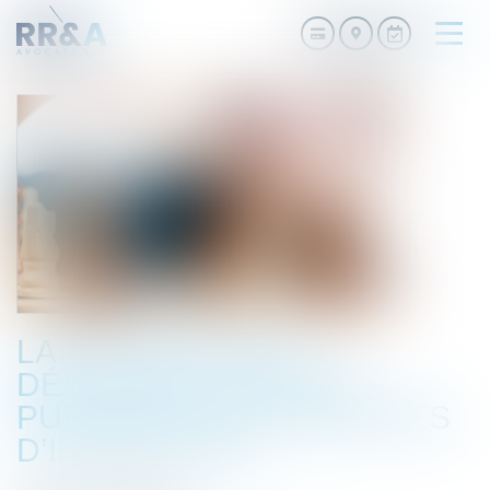
Ouvri
le
men
LA DGCCRF PEUT
DÉSORMAIS RENDRE
PUBLIQUES SES MESURES
D’INJONCTION