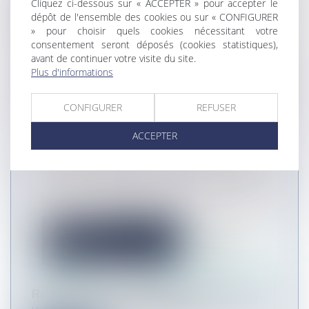
Cliquez ci-dessous sur « ACCEPTER » pour accepter le
dépôt de l'ensemble des cookies ou sur « CONFIGURER
» pour choisir quels cookies nécessitant votre
consentement seront déposés (cookies statistiques),
avant de continuer votre visite du site.
Plus d'informations
CONFIGURER
REFUSER
ACCEPTER
Régulièrement critiqué depuis son entrée en