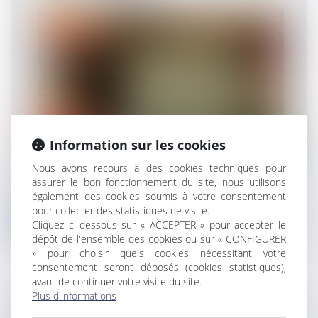
Information sur les cookies
Nous avons recours à des cookies techniques pour
Le « Pays des Lois » (fà guó), c’est ainsi que la
assurer le bon fonctionnement du site, nous utilisons
France s’appelle en langue...
également des cookies soumis à votre consentement
pour collecter des statistiques de visite.
Lire la suite
Cliquez ci-dessous sur « ACCEPTER » pour accepter le
dépôt de l'ensemble des cookies ou sur « CONFIGURER
» pour choisir quels cookies nécessitant votre
consentement seront déposés (cookies statistiques),
avant de continuer votre visite du site.
Plus d'informations
PUBLICATION DU BARÈME INDICATIF