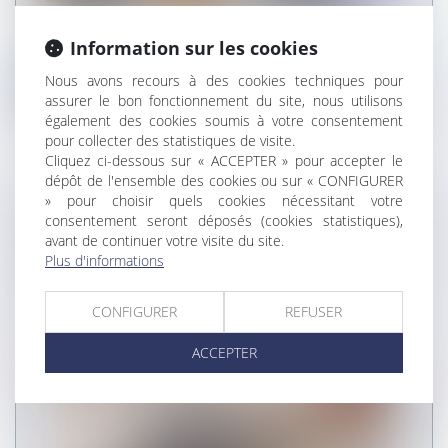
Porter un masque dans les transports ou dans les
Information sur les cookies
lieux publics clos1, appliqu...
Nous avons recours à des cookies techniques pour
Lire la suite
assurer le bon fonctionnement du site, nous utilisons
également des cookies soumis à votre consentement
pour collecter des statistiques de visite.
Cliquez ci-dessous sur « ACCEPTER » pour accepter le
dépôt de l'ensemble des cookies ou sur « CONFIGURER
» pour choisir quels cookies nécessitant votre
JSA INFOS - MAI / JUIN 2020 - LE
consentement seront déposés (cookies statistiques),
avant de continuer votre visite du site.
TÉLÉTRAVAIL : UN MODE
Plus d'informations
ORGANISATIONNEL IDÉAL ?
CONFIGURER
REFUSER
ACCEPTER