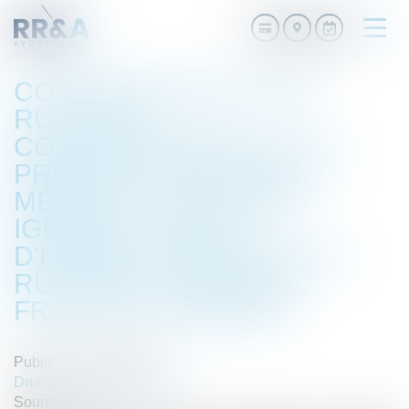
Ouvri
le
men
CONTESTATION D'UNE
RUPTURE
CONVENTIONNELLE : LA
PRESCRIPTION COURT
MÊME SI LE SALARIÉ
IGNORE LA DATE
D'HOMOLOGATION DE LA
RUPTURE - ÉDITIONS
FRANCIS LEFEBVRE
Publié le :
17/01/2018
Droit du travail - Employeurs
Source :
www.efl.fr