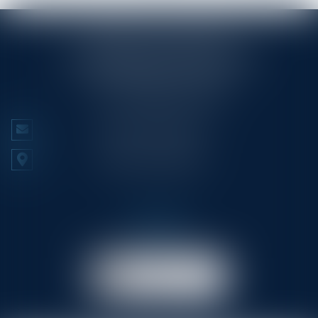
RINGLÉ ROY & ASSOCIÉS
23/25 Rue Edmond Rostand CS 80006
13286 MARSEILLE CEDEX 6
Tél :
+33 (0)4 91 53 70 56
NOUS CONTACTER
NOUS LOCALISER
Prendre RDV
en ligne