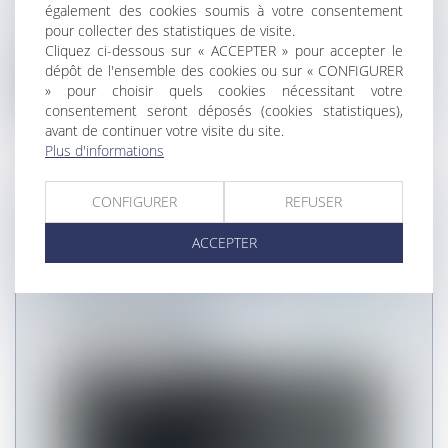
également des cookies soumis à votre consentement
Pour que la réparation de la victime d’une maladie
pour collecter des statistiques de visite.
due à une exposition à l’a...
Cliquez ci-dessous sur « ACCEPTER » pour accepter le
dépôt de l'ensemble des cookies ou sur « CONFIGURER
Lire la suite
» pour choisir quels cookies nécessitant votre
consentement seront déposés (cookies statistiques),
avant de continuer votre visite du site.
Plus d'informations
CONFIGURER
REFUSER
JSA INFOS - NOVEMBRE / DÉCEMBRE
ACCEPTER
2017 - POURSUITE DE L'ÉTUDE DES
ORDONNANCES "MACRON"