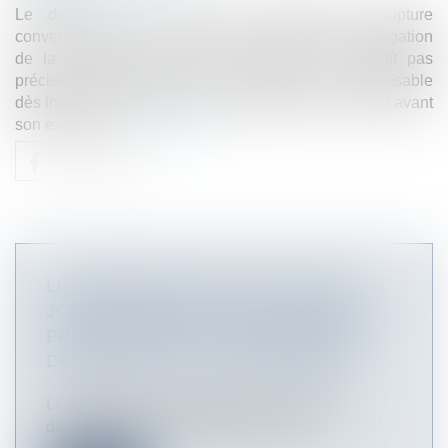
Le délai de 12 mois pour contester une rupture
conventionnelle court à compter de la date d’homologation
de la convention. Même si le salarié ne connaît pas
précisément cette date, la prescription lui est opposable
dès lors qu’il a disposé d’un temps suffisant pour agir avant
son expiration...
Lire la suite
LE PARLEMENT VALIDE LE DON DE
JOURS DE REPOS À DES COLLÈGUES
PROCHES AIDANTS DE PERSONNES
DÉPENDANTES OU HANDICAPÉES
Les salariés proches aidants de personnes
dépendantes ou handicapées vont bie...