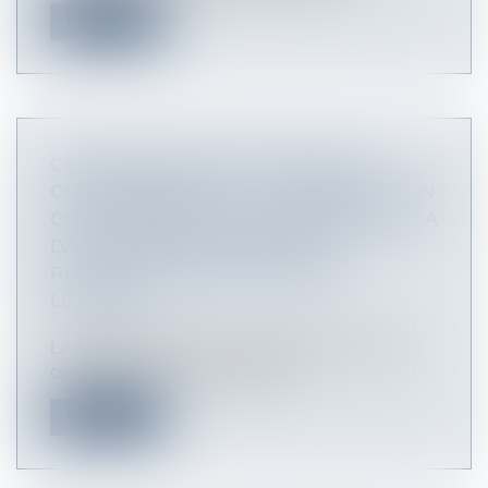
Lire la suite
CONTESTATION D'UNE RUPTURE
CONVENTIONNELLE : LA PRESCRIPTION
COURT MÊME SI LE SALARIÉ IGNORE LA
DATE D'HOMOLOGATION DE LA
RUPTURE - ÉDITIONS FRANCIS
LEFEBVRE
Le délai de 12 mois pour contester une rupture
conventionnelle court à compte...
Lire la suite