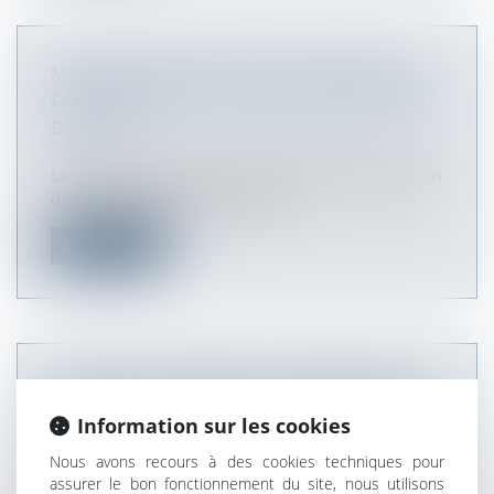
MARCHÉS PUBLICS ET CONTRATS DE
CONCESSIONS : LES SEUILS 2018 SONT
SORTIS
Les nouveaux seuils des procédures de passation
des marchés publics et des co...
Lire la suite
AMIANTE : RÉPARATION INTÉGRALE ET
MÉTHODE DE CALCUL DE L’INDEMNITÉ
Information sur les cookies
VERSÉE PAR LE FIVA | DALLOZ
Nous avons recours à des cookies techniques pour
ACTUALITÉ
assurer le bon fonctionnement du site, nous utilisons