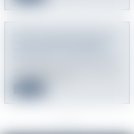
PUBLICATION DU DÉCRET RELATIF AU
DROIT À LA RETRAITE PROGRESSIVE
DES SALARIÉS AYANT PLUSIEURS
EMPLOYEURS - LA GAZETTE DU PALAIS
Un décret publié au JO du jour, entrant en vigueur
le 3 décembre 2017, précis...
Lire la suite
<<
<
...
62
63
64
65
66
67
68
...
>
>>