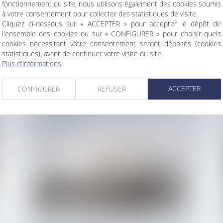
fonctionnement du site, nous utilisons également des cookies soumis
à votre consentement pour collecter des statistiques de visite.
Cliquez ci-dessous sur « ACCEPTER » pour accepter le dépôt de
l'ensemble des cookies ou sur « CONFIGURER » pour choisir quels
cookies nécessitant votre consentement seront déposés (cookies
statistiques), avant de continuer votre visite du site.
Plus d'informations
EXIGIBILITÉ DES LOYERS
ACCEPTER
CONFIGURER
REFUSER
PENDANT LA CRISE SANITAIRE :
LA JURISPRUDENCE ENCORE
HÉSITANTE