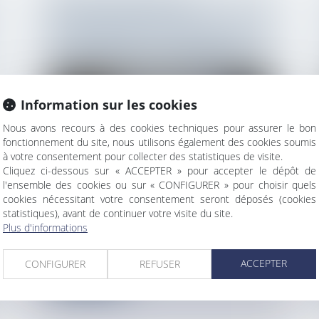
ANALYSE RAPIDE DES
DISPOSITIONS CONTENUES DANS
L’ORDONNANCE N° ORDONNANCE
N° 2020-306 DU 25 MARS 2020
Information sur les cookies
Nous avons recours à des cookies techniques pour assurer le bon
fonctionnement du site, nous utilisons également des cookies soumis
à votre consentement pour collecter des statistiques de visite.
Cliquez ci-dessous sur « ACCEPTER » pour accepter le dépôt de
l'ensemble des cookies ou sur « CONFIGURER » pour choisir quels
cookies nécessitant votre consentement seront déposés (cookies
statistiques), avant de continuer votre visite du site.
Analyse rapide des dispositions contenues
Plus d'informations
dans l’ordonnance n° Ordonnance n°...
ACCEPTER
CONFIGURER
REFUSER
Lire la suite